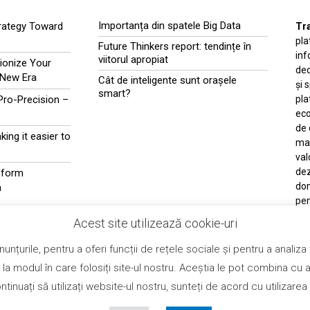
Importanța din spatele Big Data
rategy Toward
Tr
pla
Future Thinkers report: tendințe în
inf
viitorul apropiat
ionize Your
ded
 New Era
Cât de inteligente sunt orașele
și 
smart?
-Pro-Precision –
pla
eco
de 
ing it easier to
mat
val
dez
sform
dom
n
pen
și 
Acest site utilizează cookie-uri
bus
tra
unțurile, pentru a oferi funcții de rețele sociale și pentru a analiz
e la modul în care folosiți site-ul nostru. Aceștia le pot combina cu a
 continuați să utilizați website-ul nostru, sunteți de acord cu utiliza