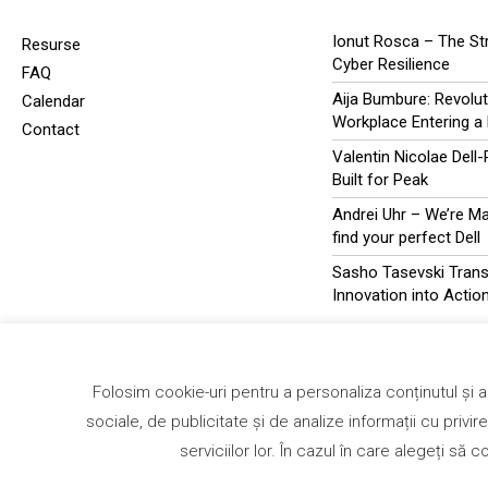
Ionut Rosca – The St
Resurse
Cyber Resilience
FAQ
Aija Bumbure: Revolut
Calendar
Workplace Entering a
Contact
Valentin Nicolae Dell
Built for Peak
Andrei Uhr – We’re Mak
find your perfect Dell
Sasho Tasevski Tran
Innovation into Actio
Folosim cookie-uri pentru a personaliza conținutul și an
sociale, de publicitate și de analize informații cu privir
serviciilor lor. În cazul în care alegeți să