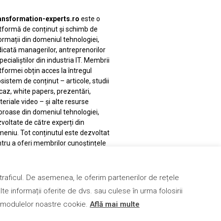
ansformation-experts.ro
este o
tformă de conținut și schimb de
ormații din domeniul tehnologiei,
icată managerilor, antreprenorilor
specialiștilor din industria IT. Membrii
tformei obțin acces la întregul
sistem de conținut – articole, studii
caz, white papers, prezentări,
eriale video – și alte resurse
oroase din domeniul tehnologiei,
voltate de către experți din
eniu. Tot conținutul este dezvoltat
tru a oferi membrilor cunoștințele
resursele necesare adaptării
iness-ului la noul context al
nsformării digitale.
a traficul. De asemenea, le oferim partenerilor de rețele
lte informații oferite de dvs. sau culese în urma folosirii
rea modulelor noastre cookie.
Află mai multe