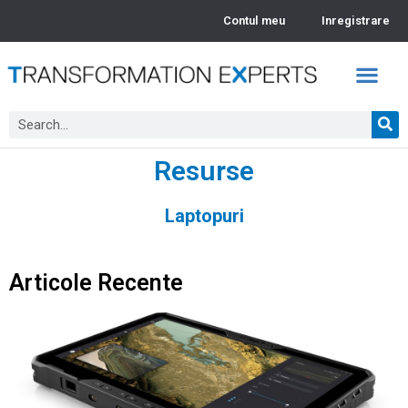
Contul meu
Inregistrare
Academia TEx – Webinarii
Video Insights
Resurse
Laptopuri
Articole Recente