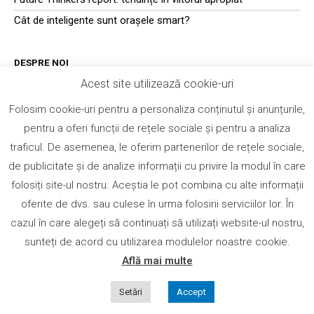
Cât de inteligente sunt orașele smart?
DESPRE NOI
Acest site utilizează cookie-uri
Transformation-experts.ro
este o platformă de conținut și
Folosim cookie-uri pentru a personaliza conținutul și anunțurile,
schimb de informații din domeniul tehnologiei, dedicată
pentru a oferi funcții de rețele sociale și pentru a analiza
managerilor, antreprenorilor și specialiștilor din industria IT.
Membrii platformei obțin acces la întregul ecosistem de conținut
traficul. De asemenea, le oferim partenerilor de rețele sociale,
– articole, studii de caz, white papers, prezentări, materiale video
de publicitate și de analize informații cu privire la modul în care
– și alte resurse valoroase din domeniul tehnologiei, dezvoltate
folosiți site-ul nostru. Aceștia le pot combina cu alte informații
de către experți din domeniu. Tot conținutul este dezvoltat
oferite de dvs. sau culese în urma folosirii serviciilor lor. În
pentru a oferi membrilor cunoștințele și resursele necesare
adaptării business-ului la noul context al transformării digitale.
cazul în care alegeți să continuați să utilizați website-ul nostru,
sunteți de acord cu utilizarea modulelor noastre cookie.
Află mai multe
Politică Confidențialitate
|
Regulament Website
Setări
Accept