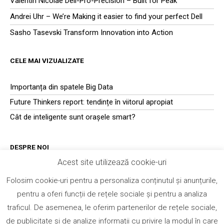
Valentin Nicolae Dell-Pro-Precision – Built for Peak
Andrei Uhr – We’re Making it easier to find your perfect Dell
Sasho Tasevski Transform Innovation into Action
CELE MAI VIZUALIZATE
Importanța din spatele Big Data
Future Thinkers report: tendințe în viitorul apropiat
Cât de inteligente sunt orașele smart?
DESPRE NOI
Acest site utilizează cookie-uri
Transformation-experts.ro
este o platformă de conținut și
Folosim cookie-uri pentru a personaliza conținutul și anunțurile,
schimb de informații din domeniul tehnologiei, dedicată
pentru a oferi funcții de rețele sociale și pentru a analiza
managerilor, antreprenorilor și specialiștilor din industria IT.
Membrii platformei obțin acces la întregul ecosistem de conținut
traficul. De asemenea, le oferim partenerilor de rețele sociale,
– articole, studii de caz, white papers, prezentări, materiale video
de publicitate și de analize informații cu privire la modul în care