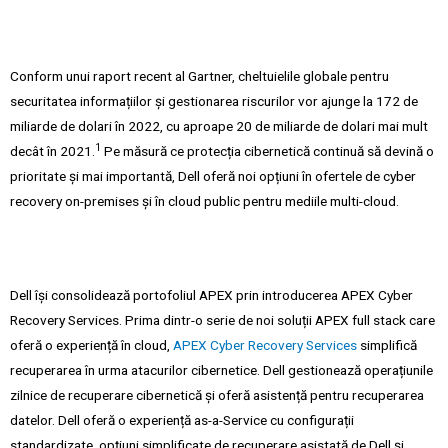
Conform unui raport recent al Gartner, cheltuielile globale pentru
securitatea informațiilor și gestionarea riscurilor vor ajunge la 172 de
miliarde de dolari în 2022, cu aproape 20 de miliarde de dolari mai mult
1
decât în 2021.
Pe măsură ce protecția cibernetică continuă să devină o
prioritate și mai importantă, Dell oferă noi opțiuni în ofertele de cyber
recovery on-premises și în cloud public pentru mediile multi-cloud.
Dell își consolidează portofoliul APEX prin introducerea APEX Cyber
Recovery Services. Prima dintr-o serie de noi soluții APEX full stack care
oferă o experiență în cloud,
APEX Cyber Recovery Services
simplifică
recuperarea în urma atacurilor cibernetice. Dell gestionează operațiunile
zilnice de recuperare cibernetică și oferă asistență pentru recuperarea
datelor. Dell oferă o experiență as-a-Service cu configurații
standardizate, opțiuni simplificate de recuperare asistată de Dell și