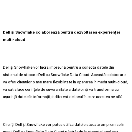
Dell și Snowflake colaborează pentru dezvoltarea experienței
multi-cloud
Dell și Snowflake vor lucra împreună pentru a conecta datele din
sistemul de stocare Dell cu Snowflake Data Cloud. Această colaborare
va oferi clienților o mai mare flexibilitate în operarea în medii multi-cloud,
va satisface cerințele de suveranitate a datelor și va transforma cu
ușurință datele în informații, indiferent de locul în care acestea se află.
Clienții Dell și Snowflake vor putea utiliza datele stocate on-premise în
medii Dell cu Snowflake Data Cloud păstrându-le stocate local sau