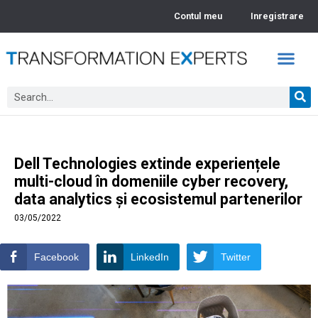
Contul meu
Inregistrare
Academia TEx – Webinarii
Video Insights
Dell Technologies extinde experiențele
multi-cloud în domeniile cyber recovery,
data analytics și ecosistemul partenerilor
03/05/2022
Facebook
LinkedIn
Twitter