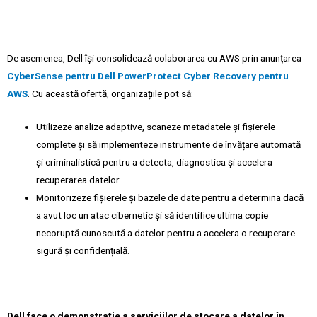
De asemenea, Dell își consolidează colaborarea cu AWS prin anunțarea
CyberSense pentru Dell PowerProtect Cyber Recovery
pentru
AWS
. Cu această ofertă, organizațiile pot să:
Utilizeze analize adaptive, scaneze metadatele și fișierele
complete și să implementeze instrumente de învățare automată
și criminalistică pentru a detecta, diagnostica și accelera
recuperarea datelor.
Monitorizeze fișierele și bazele de date pentru a determina dacă
a avut loc un atac cibernetic și să identifice ultima copie
necoruptă cunoscută a datelor pentru a accelera o recuperare
sigură și confidențială.
Dell face o demonstrație a serviciilor de stocare a datelor în