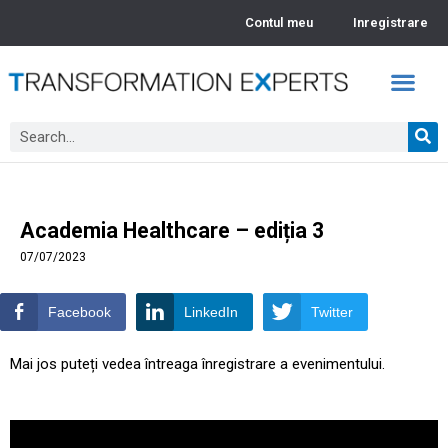
Contul meu
Inregistrare
Academia TEx – Webinarii
Video Insights
Academia Healthcare – ediția 3
07/07/2023
Facebook
LinkedIn
Twitter
Mai jos puteți vedea întreaga înregistrare a evenimentului.