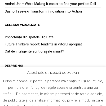
Andrei Uhr – We’re Making it easier to find your perfect Dell
Sasho Tasevski Transform Innovation into Action
CELE MAI VIZUALIZATE
Importanța din spatele Big Data
Future Thinkers report: tendințe în viitorul apropiat
Cât de inteligente sunt orașele smart?
DESPRE NOI
Acest site utilizează cookie-uri
Transformation-experts.ro
este o platformă de conținut și
Folosim cookie-uri pentru a personaliza conținutul și anunțurile,
schimb de informații din domeniul tehnologiei, dedicată
pentru a oferi funcții de rețele sociale și pentru a analiza
managerilor, antreprenorilor și specialiștilor din industria IT.
Membrii platformei obțin acces la întregul ecosistem de conținut
traficul. De asemenea, le oferim partenerilor de rețele sociale,
– articole, studii de caz, white papers, prezentări, materiale video
de publicitate și de analize informații cu privire la modul în care
– și alte resurse valoroase din domeniul tehnologiei, dezvoltate